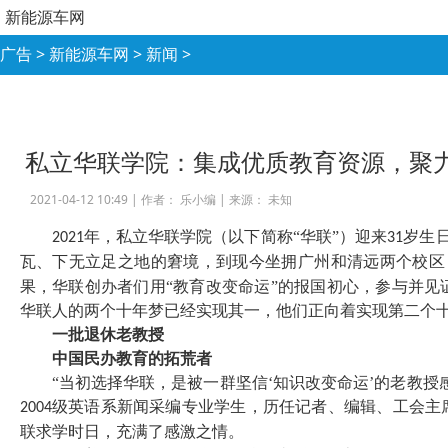
新能源车网
广告
>
新能源车网
>
新闻
>
私立华联学院：集成优质教育资源，聚
2021-04-12 10:49 |
作者： 乐小编
|
来源： 未知
年，私立华联学院（以下简称“华联”）迎来
岁生
2021
31
瓦、下无立足之地的窘境，到现今坐拥广州和清远两个校区
果，华联创办者们用“教育改变命运”的报国初心，参与并
华联人的两个十年梦已经实现其一，他们正向着实现第二个
一批退休老教授
中国民办教育的拓荒者
“当初选择华联，是被一群坚信‘知识改变命运’的老教
级英语系新闻采编专业学生，历任记者、编辑、工会主
2004
联求学时日，充满了感激之情。