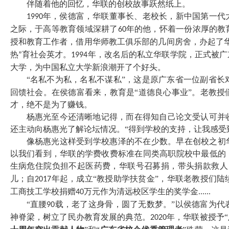
伴随着他的回忆，华联的创校故事跃然纸上。
年，侯德富，华联董事长、老校长，新中国第一代
1990
之际，于高等教育领域深耕了
年的他，怀着一份浓厚的教
60
授和教育工作者，借用华师教工俱乐部的几间房舍，办起了
热
育社会英才。
年，改名后的私立华联学院，正式被广
”
1994
大学，为中国私立大学新浪潮开了个好头。
“名私不为私，名私不谋私”，这是原广东省一位副省长
回馈社会。在侯德富看来，教育是“道德良心事业”。老教
才，绝不是为了赚钱。
杨惠光至今还清晰地记得，而在得知自己论文受认可并
还主动向杨惠光了解论坛情况。“得到学校的支持，让我感受
像杨惠光这样受到学校惠泽的不在少数。早在创校之初
以我们看到，华联的学费收费标准在同类高职院校中最低的
生病危住院负担不起医药费，华联号召募捐，带头捐款救人
儿；自
年起，成立“教授助学扶贫金”，华联老教授们
2017
工商技工学校捐赠
万元作为清远校区学生的奖学金
40
......
“直腰
载，老了这身骨，圆了无数梦。”以侯德富为代
90
神脊梁，树立了民办教育发展的典范。
年，华联被授予“
2020