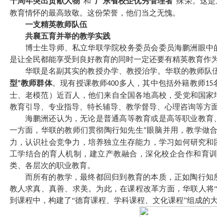
十周年突出贡献人物
”和“
广东省校企优秀管理者
”殊荣。这
教育情怀的最高致敬。这份荣誉，他们当之无愧。
一支精英教师队伍
共襄五育并举的教学实践
博士生导师、私立华联学院校务委员会委员海鹏洲眼中
是让全民都能享受到良好教育的同时一定还要有精英教育作
华联是名副其实的教授办学、教授治学。华联的教师队
型
教师群体
。现有授课教师
多人，其中包括外籍教师
”
400
15
士、老模范）近百人，他们来自全国各地高校，受党和国家
教育引导、专业指导、特长辅导、教学督导、心理咨询等方面
海鹏洲还认为，无论是普通高等教育或是高等职业教育
一方面，华联的教师们贯彻陶行知先生
眼脑并用，教学做
“
力，认识社会竞争力，培养独立生存能力，学习如何研究和
工学结合的育人机制，建立产教融合，深化校企合作和育
类、各层次的职业教育。
而所有的教学，最终都回归到教育的本质，正如陶行知
教人求真、真善、求美。为此，在课程改革方面，华联人将
到课程中，构建了“德育课程、学科课程、文化课程”组成的